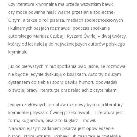
Czy literatura kryminalna ma przede wszystkim bawić,
czy może powinna nieść ważne przesłanie społeczne?
O tym, a także o roli pisarza, mediach społecznościowych
i kulinarnych pasjach rozmawiali podczas spotkania
autorskiego Mariusz Czubaj i Ryszard Ćwirlej – dwaj twórcy,
którzy od lat należą do najważniejszych autorów polskiego
kryminału.
Już od pierwszych minut spotkania było jasne, że rozmowa
nie będzie jedynie dyskusją o książkach. Autorzy z dużym
dystansem do siebie i sporą dawką humoru opowiadali
o swojej pracy, literaturze oraz relacjach z czytelnikami.
Jednym z głównych tematów rozmowy była rola literatury
kryminalnej. Ryszard Ćwirlej przekonywał: – Literatura jest
formą kuglarstwa, pisarz to kuglarz – mówił. –
Najważniejszym zadaniem pisarza jest opowiedzenie
historii, która wzruszy, rozbawi lub zaangażuje czytelnika.