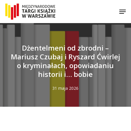
Skip
Men
to
main
content
Dżentelmeni od zbrodni –
Mariusz Czubaj i Ryszard Ćwirlej
o kryminałach, opowiadaniu
historii i… bobie
31 maja 2026